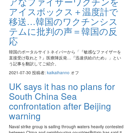
アなファイザーワクチンを
アイスボックス＋温度計で
移送…韓国のワクチンシス
テムに批判の声＝韓国の反
応
韓国のポータルサイトネイバーから「『敏感なファイザーを
直接受け取れと？』医療陣反発…『迅速供給のため』」とい
う記事を翻訳してご紹介。
2021-07-30
投稿者:
kaikaihanno
オフ
UK says it has no plans for
South China Sea
confrontation after Beijing
warning
Naval strike group is sailing through waters heavily contested
between China and neighbouring countriesBritain has said it