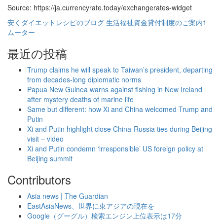
Source: https://ja.currencyrate.today/exchangerates-widget
ジ
安くダイエットレシピのブログ
生活福祉資金貸付制度のご案内1
送
ムーター
り
最近の投稿
Trump claims he will speak to Taiwan’s president, departing
from decades-long diplomatic norms
Papua New Guinea warns against fishing in New Ireland
after mystery deaths of marine life
Same but different: how Xi and China welcomed Trump and
Putin
Xi and Putin highlight close China-Russia ties during Beijing
visit – video
Xi and Putin condemn ‘irresponsible’ US foreign policy at
Beijing summit
Contributors
Asia news | The Guardian
EastAsiaNews、世界に東アジアの現在を
Google（グーグル）検索エンジン上位表示は17分