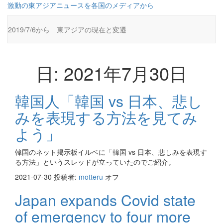
コ
激動の東アジアニュースを各国のメディアから
ン
テ
2019/7/6から 東アジアの現在と変遷
ン
ツ
に
ス
日:
2021年7月30日
キ
ッ
プ
韓国人「韓国 vs 日本、悲し
みを表現する方法を見てみ
よう」
韓国のネット掲示板イルベに「韓国 vs 日本、悲しみを表現す
る方法」というスレッドが立っていたのでご紹介。
2021-07-30
投稿者:
motteru
オフ
Japan expands Covid state
of emergency to four more