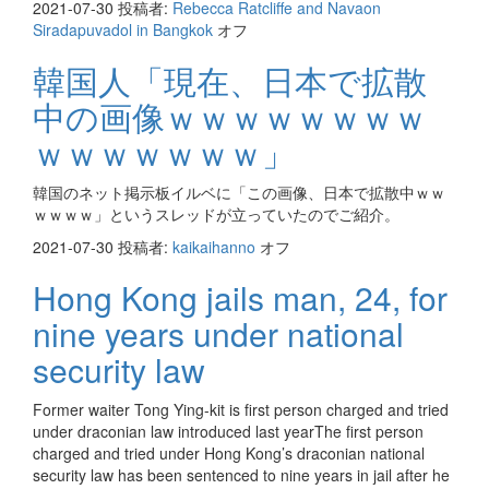
2021-07-30
投稿者:
Rebecca Ratcliffe and Navaon
Siradapuvadol in Bangkok
オフ
韓国人「現在、日本で拡散
中の画像ｗｗｗｗｗｗｗｗ
ｗｗｗｗｗｗｗ」
韓国のネット掲示板イルベに「この画像、日本で拡散中ｗｗ
ｗｗｗｗ」というスレッドが立っていたのでご紹介。
2021-07-30
投稿者:
kaikaihanno
オフ
Hong Kong jails man, 24, for
nine years under national
security law
Former waiter Tong Ying-kit is first person charged and tried
under draconian law introduced last yearThe first person
charged and tried under Hong Kong’s draconian national
security law has been sentenced to nine years in jail after he