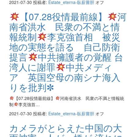
2021-07-30
投稿者:
Estate_eterna-臥薪嘗胆
オフ
【07.28役情最前線】
河
南省洪水 民衆の不満と情
報統制
李克強首相 被災
地の実態を語る 自己防衛
提言
中共擁護者の覚醒 台
湾人に謝罪
中共メディ
ア 英国空母の南シナ海入
りを批判✼
【07.28役情最前線】
河南省洪水 民衆の不満と情報統
制
李克強首…
2021-07-30
投稿者:
Estate_eterna-臥薪嘗胆
オフ
カメラがとらえた中国の大