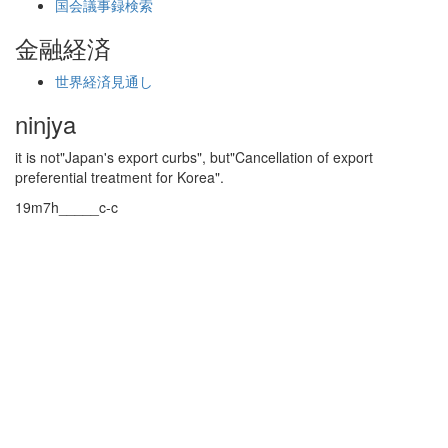
国会議事録検索
金融経済
世界経済見通し
ninjya
it is not"Japan's export curbs", but"Cancellation of export
preferential treatment for Korea".
19m7h_____c-c