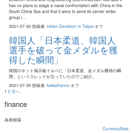
has no plans to stage a naval confrontation with China in the
South China Sea and that it aims to send its carrier strike
group i…
2021-07-30
投稿者:
Helen Davidson in Taipei
オフ
韓国人「日本柔道、韓国人
選手を破って金メダルを獲
得した瞬間」
韓国のネット掲示板イルベに「日本柔道、金メダル獲得の瞬
間」というスレッドが立っていたのでご紹介。
2021-07-30
投稿者:
kaikaihanno
オフ
投
1
2
次へ
稿
finance
の
ペ
為替相場
ー
CurrencyRate