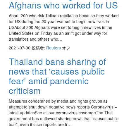
Afghans who worked for US
About 200 who risk Taliban retaliation because they worked
for US during the 20-year war set to begin new lives in
USAbout 200 Afghans were set to begin new lives in the
United States on Friday as an airlift got under way for
translators and others who…
2021-07-30
投稿者:
Reuters
オフ
Thailand bans sharing of
news that ‘causes public
fear’ amid pandemic
criticism
Measures condemned by media and rights groups as
attempt to shut down negative news reports Coronavirus –
latest updatesSee all our coronavirus coverageThe Thai
government has outlawed sharing news that “causes public
fear”, even if such reports are tr…