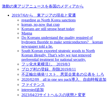
コ
激動の東アジアニュースを各国のメディアから
ン
2019/7/6から 東アジアの現在と変遷
テ
regarding as North Korea sanctions
ン
korean, no,now that crap
ツ
Koreans are still strong heart today
に
Magna
ス
Do Koreans understand the quality required of
キ
hydrogen fluoride to make semiconductors? korean
newspaper told a lie.
ッ
South Korean exported strategic goods to North
プ
Korean illegally. That’s why we just removed
preferential treatment for national security.
フッ化水素横流し 2019/8/3
ブログ村の登録、削除2019/8/11
不正輸出摘発リスト、悪質企業名の公表を しろ
2020/02/09 all in one seo pack導入、自由時報追加
ファイナンス
interested追加
2023/04/23サイトヘルスの状態と変更