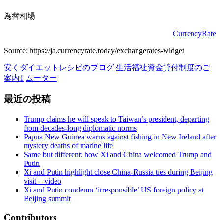
為替相場
CurrencyRate
Source: https://ja.currencyrate.today/exchangerates-widget
安くダイエットレシピのブログ
生活福祉資金貸付制度のご
案内1
ムーター
最近の投稿
Trump claims he will speak to Taiwan’s president, departing
from decades-long diplomatic norms
Papua New Guinea warns against fishing in New Ireland after
mystery deaths of marine life
Same but different: how Xi and China welcomed Trump and
Putin
Xi and Putin highlight close China-Russia ties during Beijing
visit – video
Xi and Putin condemn ‘irresponsible’ US foreign policy at
Beijing summit
Contributors