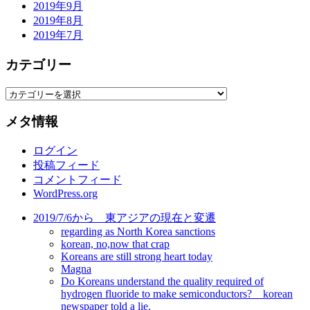
2019年9月
2019年8月
2019年7月
カテゴリー
カ
テ
メタ情報
ゴ
リ
ログイン
ー
投稿フィード
コメントフィード
WordPress.org
2019/7/6から 東アジアの現在と変遷
regarding as North Korea sanctions
korean, no,now that crap
Koreans are still strong heart today
Magna
Do Koreans understand the quality required of
hydrogen fluoride to make semiconductors? korean
newspaper told a lie.