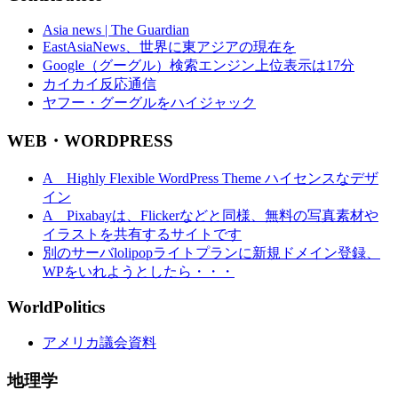
Asia news | The Guardian
EastAsiaNews、世界に東アジアの現在を
Google（グーグル）検索エンジン上位表示は17分
カイカイ反応通信
ヤフー・グーグルをハイジャック
WEB・WORDPRESS
A Highly Flexible WordPress Theme ハイセンスなデザ
イン
A Pixabayは、Flickerなどと同様、無料の写真素材や
イラストを共有するサイトです
別のサーバlolipopライトプランに新規ドメイン登録、
WPをいれようとしたら・・・
WorldPolitics
アメリカ議会資料
地理学