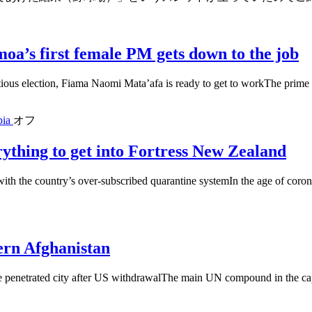
oa’s first female PM gets down to the job
ntious election, Fiama Naomi Mata’afa is ready to get to workThe prime 
pia
オフ
rything to get into Fortress New Zealand
th the country’s over-subscribed quarantine systemIn the age of corona
ern Afghanistan
ve penetrated city after US withdrawalThe main UN compound in the cap