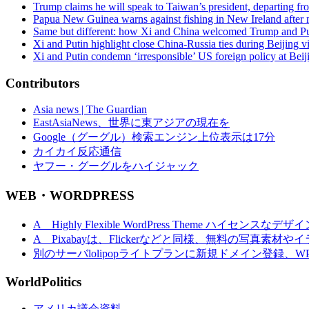
Trump claims he will speak to Taiwan’s president, departing f
Papua New Guinea warns against fishing in New Ireland after m
Same but different: how Xi and China welcomed Trump and Pu
Xi and Putin highlight close China-Russia ties during Beijing vi
Xi and Putin condemn ‘irresponsible’ US foreign policy at Bei
Contributors
Asia news | The Guardian
EastAsiaNews、世界に東アジアの現在を
Google（グーグル）検索エンジン上位表示は17分
カイカイ反応通信
ヤフー・グーグルをハイジャック
WEB・WORDPRESS
A Highly Flexible WordPress Theme ハイセンスなデザ
A Pixabayは、Flickerなどと同様、無料の写真素
別のサーバlolipopライトプランに新規ドメイン登録、
WorldPolitics
アメリカ議会資料