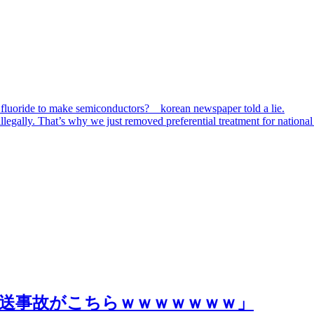
 fluoride to make semiconductors? korean newspaper told a lie.
egally. That’s why we just removed preferential treatment for national 
送事故がこちらｗｗｗｗｗｗｗ」