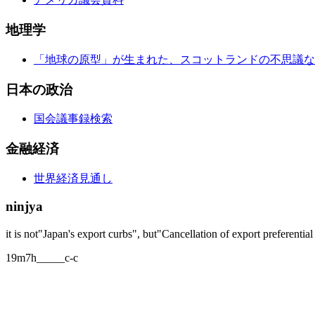
地理学
「地球の原型」が生まれた、スコットランドの不思議な
日本の政治
国会議事録検索
金融経済
世界経済見通し
ninjya
it is not"Japan's export curbs", but"Cancellation of export preferentia
19m7h_____c-c