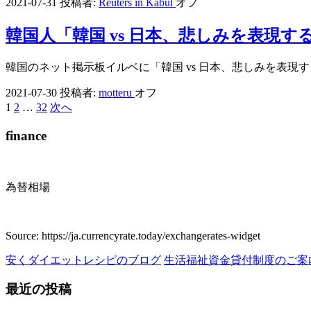
2021-07-31
投稿者:
Reuters in Kabul
オフ
韓国人「韓国 vs 日本、悲しみを表現
韓国のネット掲示板イルベに「韓国 vs 日本、悲しみを表
2021-07-30
投稿者:
motteru
オフ
1
2
…
32
次へ
投
稿
finance
の
ペ
為替相場
ー
ジ
Source: https://ja.currencyrate.today/exchangerates-widget
送
安くダイエットレシピのブログ
生活福祉資金貸付制度のご案
り
最近の投稿