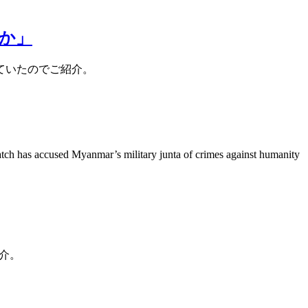
か」
ていたのでご紹介。
tch has accused Myanmar’s military junta of crimes against humanity
介。