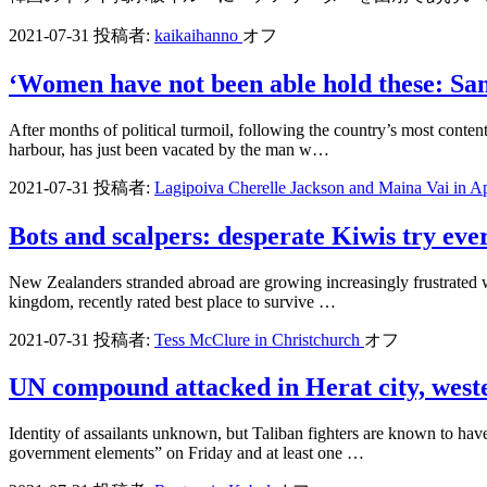
2021-07-31
投稿者:
kaikaihanno
オフ
‘Women have not been able hold these: Sam
After months of political turmoil, following the country’s most conte
harbour, has just been vacated by the man w…
2021-07-31
投稿者:
Lagipoiva Cherelle Jackson and Maina Vai in A
Bots and scalpers: desperate Kiwis try eve
New Zealanders stranded abroad are growing increasingly frustrated wi
kingdom, recently rated best place to survive …
2021-07-31
投稿者:
Tess McClure in Christchurch
オフ
UN compound attacked in Herat city, west
Identity of assailants unknown, but Taliban fighters are known to ha
government elements” on Friday and at least one …