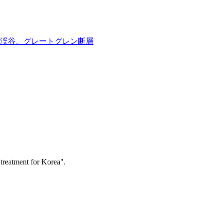
渓谷、グレートグレン断層
l treatment for Korea".