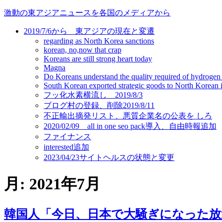
コ
激動の東アジアニュースを各国のメディアから
ン
2019/7/6から 東アジアの現在と変遷
テ
regarding as North Korea sanctions
ン
korean, no,now that crap
ツ
Koreans are still strong heart today
に
Magna
ス
Do Koreans understand the quality required of hydrogen
キ
South Korean exported strategic goods to North Korean ill
フッ化水素横流し 2019/8/3
ッ
ブログ村の登録、削除2019/8/11
プ
不正輸出摘発リスト、悪質企業名の公表を しろ
2020/02/09 all in one seo pack導入、自由時報追加
ファイナンス
interested追加
2023/04/23サイトヘルスの状態と変更
月:
2021年7月
韓国人「今日、日本で大騒ぎになった放