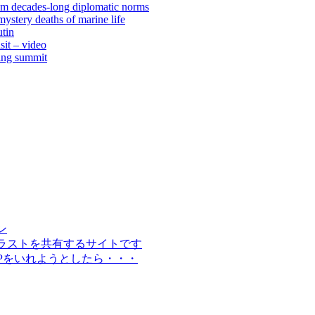
rom decades-long diplomatic norms
ystery deaths of marine life
tin
sit – video
jing summit
イン
材やイラストを共有するサイトです
WPをいれようとしたら・・・