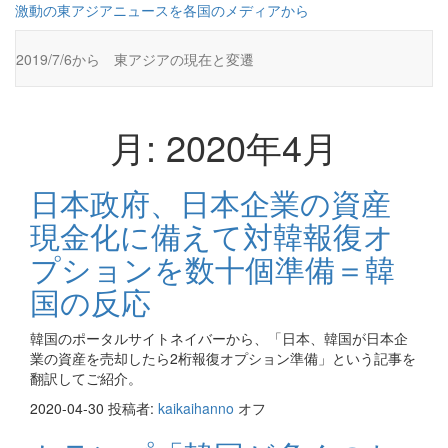
コ
激動の東アジアニュースを各国のメディアから
ン
テ
2019/7/6から 東アジアの現在と変遷
ン
ツ
に
ス
月:
2020年4月
キ
ッ
プ
日本政府、日本企業の資産
現金化に備えて対韓報復オ
プションを数十個準備＝韓
国の反応
韓国のポータルサイトネイバーから、「日本、韓国が日本企
業の資産を売却したら2桁報復オプション準備」という記事を
翻訳してご紹介。
2020-04-30
投稿者:
kaikaihanno
オフ