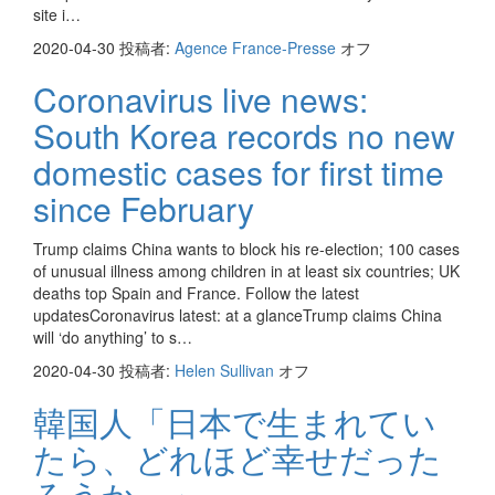
site i…
2020-04-30
投稿者:
Agence France-Presse
オフ
Coronavirus live news:
South Korea records no new
domestic cases for first time
since February
Trump claims China wants to block his re-election; 100 cases
of unusual illness among children in at least six countries; UK
deaths top Spain and France. Follow the latest
updatesCoronavirus latest: at a glanceTrump claims China
will ‘do anything’ to s…
2020-04-30
投稿者:
Helen Sullivan
オフ
韓国人「日本で生まれてい
たら、どれほど幸せだった
ろうか…」