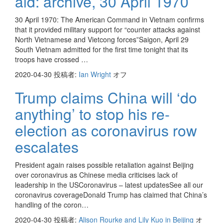
aid: archive, 30 April 1970
30 April 1970: The American Command in Vietnam confirms
that it provided military support for “counter attacks against
North Vietnamese and Vietcong forces”Saigon, April 29
South Vietnam admitted for the first time tonight that its
troops have crossed …
2020-04-30
投稿者:
Ian Wright
オフ
Trump claims China will ‘do
anything’ to stop his re-
election as coronavirus row
escalates
President again raises possible retaliation against Beijing
over coronavirus as Chinese media criticises lack of
leadership in the USCoronavirus – latest updatesSee all our
coronavirus coverageDonald Trump has claimed that China’s
handling of the coron…
2020-04-30
投稿者:
Alison Rourke and Lily Kuo in Beijing
オ