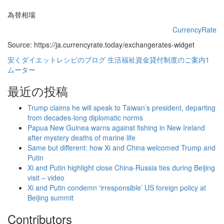
の
ペ
為替相場
ー
CurrencyRate
Source: https://ja.currencyrate.today/exchangerates-widget
ジ
安くダイエットレシピのブログ
生活福祉資金貸付制度のご案内1
送
ムーター
り
最近の投稿
Trump claims he will speak to Taiwan’s president, departing
from decades-long diplomatic norms
Papua New Guinea warns against fishing in New Ireland
after mystery deaths of marine life
Same but different: how Xi and China welcomed Trump and
Putin
Xi and Putin highlight close China-Russia ties during Beijing
visit – video
Xi and Putin condemn ‘irresponsible’ US foreign policy at
Beijing summit
Contributors