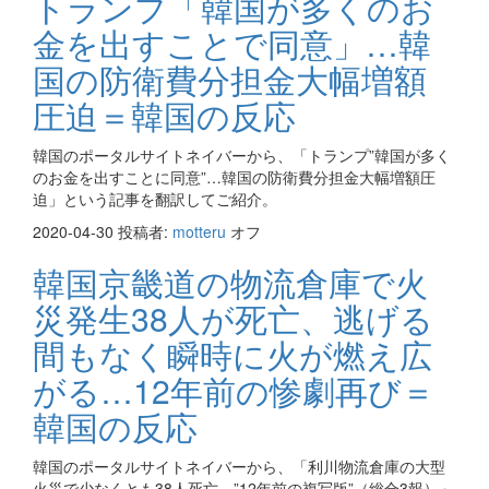
トランプ「韓国が多くのお
金を出すことで同意」…韓
国の防衛費分担金大幅増額
圧迫＝韓国の反応
韓国のポータルサイトネイバーから、「トランプ”韓国が多く
のお金を出すことに同意”…韓国の防衛費分担金大幅増額圧
迫」という記事を翻訳してご紹介。
2020-04-30
投稿者:
motteru
オフ
韓国京畿道の物流倉庫で火
災発生38人が死亡、逃げる
間もなく瞬時に火が燃え広
がる…12年前の惨劇再び＝
韓国の反応
韓国のポータルサイトネイバーから、「利川物流倉庫の大型
火災で少なくとも38人死亡…”12年前の複写版”（総合3報）」