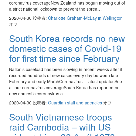
coronavirus coverageNew Zealand has begun moving out of
a strict national lockdown to prevent the sprea…
2020-04-30
投稿者:
Charlotte Graham-McLay in Wellington
オフ
South Korea records no new
domestic cases of Covid-19
for first time since February
Nation’s caseload has been slowing in recent weeks after it
recorded hundreds of new cases every day between late
February and early MarchCoronavirus – latest updatesSee
all our coronavirus coverageSouth Korea has reported no
new domestic coronavirus c…
2020-04-30
投稿者:
Guardian staff and agencies
オフ
South Vietnamese troops
raid Cambodia – with US