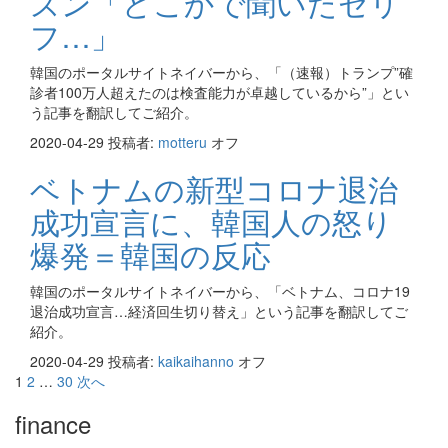
ズン「どこかで聞いたセリ
フ…」
韓国のポータルサイトネイバーから、「（速報）トランプ”確
診者100万人超えたのは検査能力が卓越しているから”」とい
う記事を翻訳してご紹介。
2020-04-29
投稿者:
motteru
オフ
ベトナムの新型コロナ退治
成功宣言に、韓国人の怒り
爆発＝韓国の反応
韓国のポータルサイトネイバーから、「ベトナム、コロナ19
退治成功宣言…経済回生切り替え」という記事を翻訳してご
紹介。
2020-04-29
投稿者:
kaikaihanno
オフ
投
1
2
…
30
次へ
稿
finance