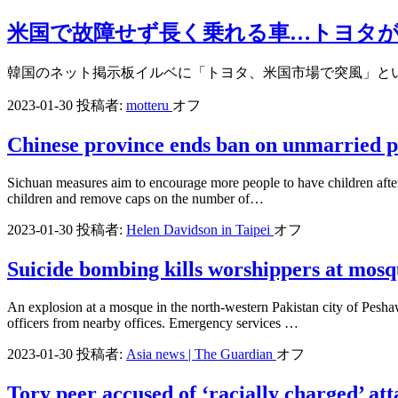
米国で故障せず長く乗れる車…トヨタが
韓国のネット掲示板イルベに「トヨタ、米国市場で突風」と
2023-01-30
投稿者:
motteru
オフ
Chinese province ends ban on unmarried p
Sichuan measures aim to encourage more people to have children after p
children and remove caps on the number of…
2023-01-30
投稿者:
Helen Davidson in Taipei
オフ
Suicide bombing kills worshippers at mosq
An explosion at a mosque in the north-western Pakistan city of Pesh
officers from nearby offices. Emergency services …
2023-01-30
投稿者:
Asia news | The Guardian
オフ
Tory peer accused of ‘racially charged’ 