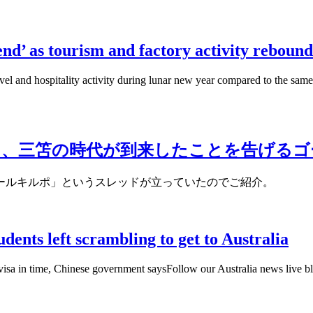
nd’ as tourism and factory activity rebound
vel and hospitality activity during lunar new year compared to the sam
り、三笘の時代が到来したことを告げるゴ
ールキルポ」というスレッドが立っていたのでご紹介。
dents left scrambling to get to Australia
a visa in time, Chinese government saysFollow our Australia news live b