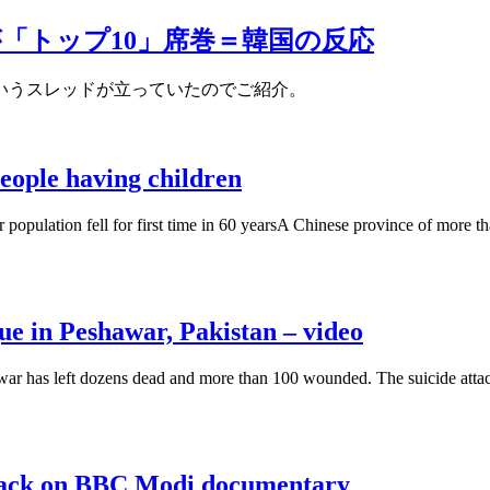
「トップ10」席巻＝韓国の反応
いうスレッドが立っていたのでご紹介。
eople having children
opulation fell for first time in 60 yearsA Chinese province of more tha
ue in Peshawar, Pakistan – video
awar has left dozens dead and more than 100 wounded. The suicide atta
attack on BBC Modi documentary