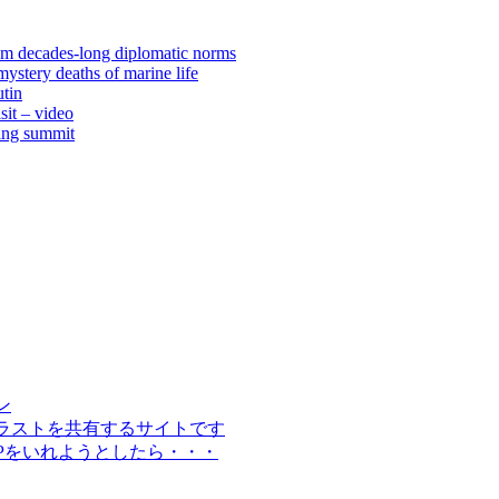
rom decades-long diplomatic norms
ystery deaths of marine life
tin
sit – video
jing summit
イン
材やイラストを共有するサイトです
WPをいれようとしたら・・・