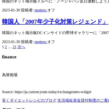
韓国のネット掲示板イルベに「ノージャパン反日運動しよう
2023-01-30
投稿者:
motteru
オフ
韓国人「2007年少子化対策レジェンド」
韓国のネット掲示板DCインサイドの野球ギャラリーに「20
2023-01-30
投稿者:
motteru
オフ
1
2
…
21
次へ
投
稿
finance
の
ペ
為替相場
ー
ジ
Source: https://ja.currencyrate.today/exchangerates-widget
送
安くダイエットレシピのブログ
生活福祉資金貸付制度のご案
り