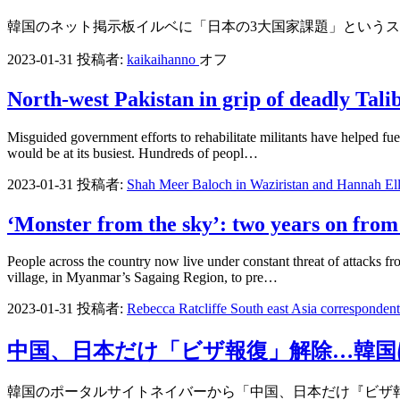
韓国のネット掲示板イルベに「日本の3大国家課題」という
2023-01-31
投稿者:
kaikaihanno
オフ
North-west Pakistan in grip of deadly Tal
Misguided government efforts to rehabilitate militants have helped fue
would be at its busiest. Hundreds of peopl…
2023-01-31
投稿者:
Shah Meer Baloch in Waziristan and Hannah El
‘Monster from the sky’: two years on from 
People across the country now live under constant threat of attacks 
village, in Myanmar’s Sagaing Region, to pre…
2023-01-31
投稿者:
Rebecca Ratcliffe South east Asia correspond
中国、日本だけ「ビザ報復」解除…韓国
韓国のポータルサイトネイバーから「中国、日本だけ『ビザ