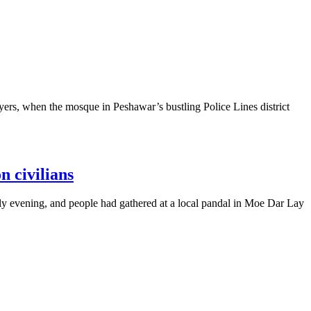
ayers, when the mosque in Peshawar’s bustling Police Lines district
n civilians
rly evening, and people had gathered at a local pandal in Moe Dar Lay