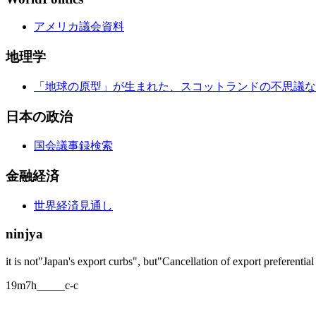
アメリカ議会資料
地理学
「地球の原型」が生まれた、スコットランドの不思議な
日本の政治
国会議事録検索
金融経済
世界経済見通し
ninjya
it is not"Japan's export curbs", but"Cancellation of export preferentia
19m7h_____c-c