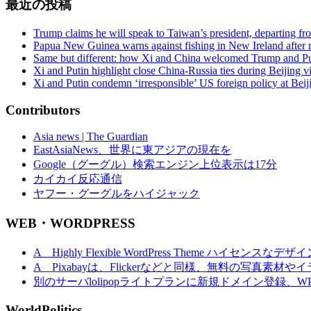
最近の投稿
Trump claims he will speak to Taiwan’s president, departing f
Papua New Guinea warns against fishing in New Ireland after m
Same but different: how Xi and China welcomed Trump and Pu
Xi and Putin highlight close China-Russia ties during Beijing vi
Xi and Putin condemn ‘irresponsible’ US foreign policy at Bei
Contributors
Asia news | The Guardian
EastAsiaNews、世界に東アジアの現在を
Google（グーグル）検索エンジン上位表示は17分
カイカイ反応通信
ヤフー・グーグルをハイジャック
WEB・WORDPRESS
A Highly Flexible WordPress Theme ハイセンスなデザ
A Pixabayは、Flickerなどと同様、無料の写真素
別のサーバlolipopライトプランに新規ドメイン登録、
WorldPolitics