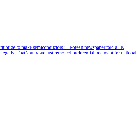
 fluoride to make semiconductors? korean newspaper told a lie.
egally. That’s why we just removed preferential treatment for national 