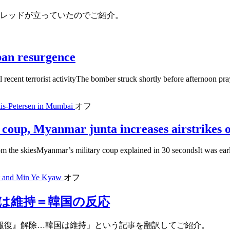
スレッドが立っていたのでご紹介。
iban resurgence
l recent terrorist activityThe bomber struck shortly before afternoon pr
lis-Petersen in Mumbai
オフ
coup, Myanmar junta increases airstrikes o
from the skiesMyanmar’s military coup explained in 30 secondsIt was ea
ent and Min Ye Kyaw
オフ
は維持＝韓国の反応
報復』解除…韓国は維持」という記事を翻訳してご紹介。