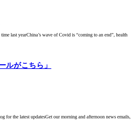
e time last yearChina’s wave of Covid is “coming to an end”, health
ールがこちら」
log for the latest updatesGet our morning and afternoon news emails,