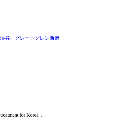
渓谷、グレートグレン断層
l treatment for Korea".