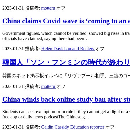
2023-01-31
投稿者:
motteru
オフ
China claims Covid wave is ‘coming to an e
Government figures, which cannot be verified, showed big rises in tra
officials have claimed, saying there had been…
2023-01-31
投稿者:
Helen Davidson and Reuters
オフ
韓国人「ソン・フンミンの時代が終わ
韓国のネット掲示板イルベに「リヴァプール相手、三笘のゴ
2023-01-31
投稿者:
motteru
オフ
China winds back online study ban after stu
Students can seek exemption from rule if they cannot get a flight or 
free app or daily news podcastThe Chinese g…
2023-01-31
投稿者:
Caitlin Cassidy Education reporter
オフ