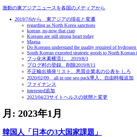
コ
激動の東アジアニュースを各国のメディアから
ン
2019/7/6から 東アジアの現在と変遷
テ
regarding as North Korea sanctions
ン
korean, no,now that crap
ツ
Koreans are still strong heart today
に
Magna
ス
Do Koreans understand the quality required of hydrogen
キ
South Korean exported strategic goods to North Korean ill
フッ化水素横流し 2019/8/3
ッ
ブログ村の登録、削除2019/8/11
プ
不正輸出摘発リスト、悪質企業名の公表を しろ
2020/02/09 all in one seo pack導入、自由時報追加
ファイナンス
interested追加
2023/04/23サイトヘルスの状態と変更
月:
2023年1月
韓国人「日本の3大国家課題」