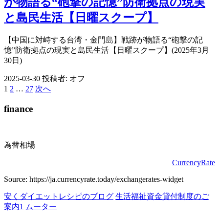
が物語る“砲撃の記憶”防衛拠点の現実
と島民生活【日曜スクープ】
【中国に対峙する台湾・金門島】戦跡が物語る“砲撃の記
憶”防衛拠点の現実と島民生活【日曜スクープ】(2025年3月
30日)
2025-03-30
投稿者:
オフ
1
2
…
27
次へ
投
稿
finance
の
ペ
為替相場
ー
CurrencyRate
ジ
Source: https://ja.currencyrate.today/exchangerates-widget
送
安くダイエットレシピのブログ
生活福祉資金貸付制度のご
り
案内1
ムーター