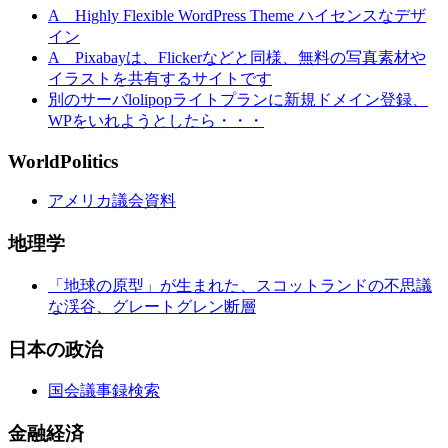
A Highly Flexible WordPress Theme ハイセンスなデザ
イン
A Pixabayは、Flickerなどと同様、無料の写真素材や
イラストを共有するサイトです
別のサーバlolipopライトプランに新規ドメイン登録、
WPをいれようとしたら・・・
WorldPolitics
アメリカ議会資料
地理学
「地球の原型」が生まれた、スコットランドの不思議
な渓谷、グレートグレン断層
日本の政治
国会議事録検索
金融経済