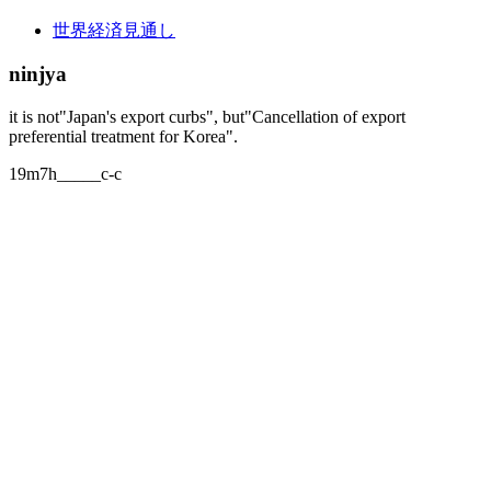
世界経済見通し
ninjya
it is not"Japan's export curbs", but"Cancellation of export
preferential treatment for Korea".
19m7h_____c-c