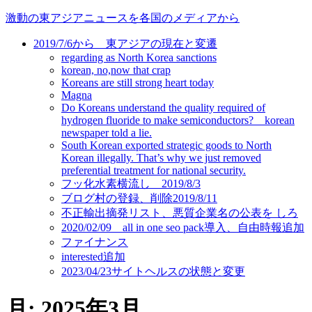
コ
激動の東アジアニュースを各国のメディアから
ン
2019/7/6から 東アジアの現在と変遷
テ
regarding as North Korea sanctions
ン
korean, no,now that crap
ツ
Koreans are still strong heart today
に
Magna
ス
Do Koreans understand the quality required of
キ
hydrogen fluoride to make semiconductors? korean
newspaper told a lie.
ッ
South Korean exported strategic goods to North
プ
Korean illegally. That’s why we just removed
preferential treatment for national security.
フッ化水素横流し 2019/8/3
ブログ村の登録、削除2019/8/11
不正輸出摘発リスト、悪質企業名の公表を しろ
2020/02/09 all in one seo pack導入、自由時報追加
ファイナンス
interested追加
2023/04/23サイトヘルスの状態と変更
月:
2025年3月