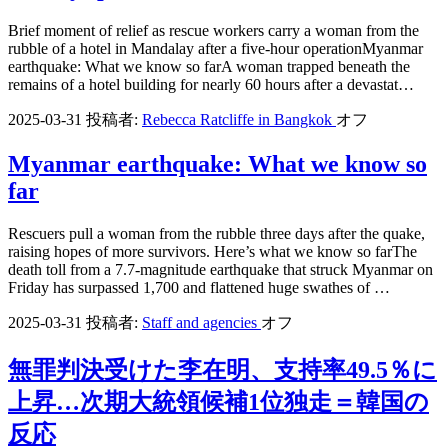
Brief moment of relief as rescue workers carry a woman from the
rubble of a hotel in Mandalay after a five-hour operationMyanmar
earthquake: What we know so farA woman trapped beneath the
remains of a hotel building for nearly 60 hours after a devastat…
2025-03-31
投稿者:
Rebecca Ratcliffe in Bangkok
オフ
Myanmar earthquake: What we know so
far
Rescuers pull a woman from the rubble three days after the quake,
raising hopes of more survivors. Here’s what we know so farThe
death toll from a 7.7-magnitude earthquake that struck Myanmar on
Friday has surpassed 1,700 and flattened huge swathes of …
2025-03-31
投稿者:
Staff and agencies
オフ
無罪判決受けた李在明、支持率49.5％に
上昇…次期大統領候補1位独走＝韓国の
反応