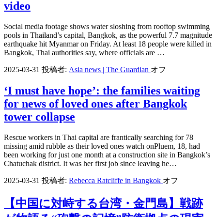
video
Social media footage shows water sloshing from rooftop swimming
pools in Thailand’s capital, Bangkok, as the powerful 7.7 magnitude
earthquake hit Myanmar on Friday. At least 18 people were killed in
Bangkok, Thai authorities say, where officials are …
2025-03-31
投稿者:
Asia news | The Guardian
オフ
‘I must have hope’: the families waiting
for news of loved ones after Bangkok
tower collapse
Rescue workers in Thai capital are frantically searching for 78
missing amid rubble as their loved ones watch onPluem, 18, had
been working for just one month at a construction site in Bangkok’s
Chatuchak district. It was her first job since leaving he…
2025-03-31
投稿者:
Rebecca Ratcliffe in Bangkok
オフ
【中国に対峙する台湾・金門島】戦跡