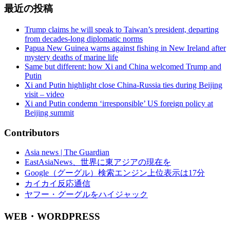
最近の投稿
Trump claims he will speak to Taiwan’s president, departing
from decades-long diplomatic norms
Papua New Guinea warns against fishing in New Ireland after
mystery deaths of marine life
Same but different: how Xi and China welcomed Trump and
Putin
Xi and Putin highlight close China-Russia ties during Beijing
visit – video
Xi and Putin condemn ‘irresponsible’ US foreign policy at
Beijing summit
Contributors
Asia news | The Guardian
EastAsiaNews、世界に東アジアの現在を
Google（グーグル）検索エンジン上位表示は17分
カイカイ反応通信
ヤフー・グーグルをハイジャック
WEB・WORDPRESS