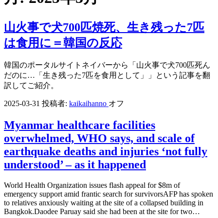
山火事で犬700匹焼死、生き残った7匹
は食用に＝韓国の反応
韓国のポータルサイトネイバーから「山火事で犬700匹死ん
だのに…「生き残った7匹を食用として」」という記事を翻
訳してご紹介。
2025-03-31
投稿者:
kaikaihanno
オフ
Myanmar healthcare facilities
overwhelmed, WHO says, and scale of
earthquake deaths and injuries ‘not fully
understood’ – as it happened
World Health Organization issues flash appeal for $8m of
emergency support amid frantic search for survivorsAFP has spoken
to relatives anxiously waiting at the site of a collapsed building in
Bangkok.Daodee Paruay said she had been at the site for two…