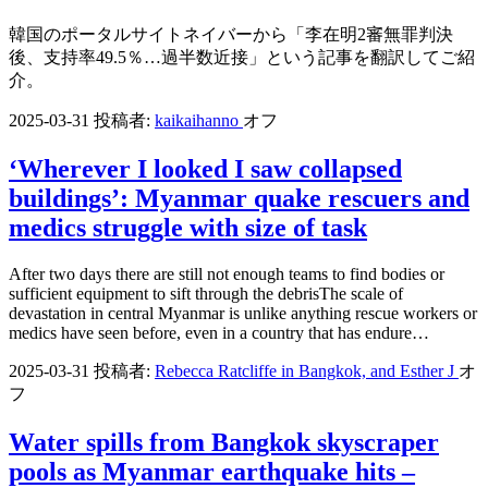
韓国のポータルサイトネイバーから「李在明2審無罪判決
後、支持率49.5％…過半数近接」という記事を翻訳してご紹
介。
2025-03-31
投稿者:
kaikaihanno
オフ
‘Wherever I looked I saw collapsed
buildings’: Myanmar quake rescuers and
medics struggle with size of task
After two days there are still not enough teams to find bodies or
sufficient equipment to sift through the debrisThe scale of
devastation in central Myanmar is unlike anything rescue workers or
medics have seen before, even in a country that has endure…
2025-03-31
投稿者:
Rebecca Ratcliffe in Bangkok, and Esther J
オ
フ
Water spills from Bangkok skyscraper
pools as Myanmar earthquake hits –