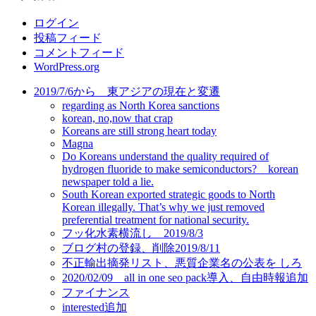
リ
ログイン
ー
投稿フィード
コメントフィード
WordPress.org
2019/7/6から 東アジアの現在と変遷
regarding as North Korea sanctions
korean, no,now that crap
Koreans are still strong heart today
Magna
Do Koreans understand the quality required of
hydrogen fluoride to make semiconductors? korean
newspaper told a lie.
South Korean exported strategic goods to North
Korean illegally. That’s why we just removed
preferential treatment for national security.
フッ化水素横流し 2019/8/3
ブログ村の登録、削除2019/8/11
不正輸出摘発リスト、悪質企業名の公表を しろ
2020/02/09 all in one seo pack導入、自由時報追加
ファイナンス
interested追加