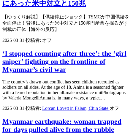
にあった米中対立と150兆
【ゆっくり解説】【供給停止ショック】TSMCが中国供給を
全面停止！背後にあった米中対立と150兆円産業を揺るがす
制裁の正体【海外の反応】
2025-03-31
投稿者:
オフ
‘I stopped counting after three’: the ‘girl
sniper’ fighting on the frontline of
Myanmar’s civil war
The country’s drawn out conflict has seen children recruited as
soldiers on all sides. At the age of 18, Anina is a seasoned fighter
with a feared reputation in her all-male resistance unitPhotographs
by Valeria MongelliAnina is, in many ways, a typica…
2025-03-31
投稿者:
Lorcan Lovett in Falam, Chin State
オフ
Myanmar earthquake: woman trapped
for days pulled alive from the rubble