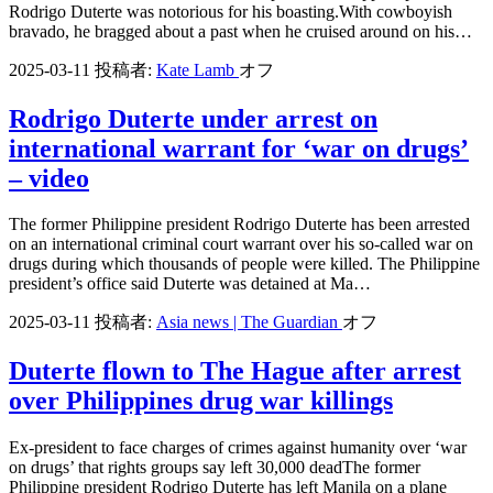
Rodrigo Duterte was notorious for his boasting.With cowboyish
bravado, he bragged about a past when he cruised around on his…
2025-03-11
投稿者:
Kate Lamb
オフ
Rodrigo Duterte under arrest on
international warrant for ‘war on drugs’
– video
The former Philippine president Rodrigo Duterte has been arrested
on an international criminal court warrant over his so-called war on
drugs during which thousands of people were killed. The Philippine
president’s office said Duterte was detained at Ma…
2025-03-11
投稿者:
Asia news | The Guardian
オフ
Duterte flown to The Hague after arrest
over Philippines drug war killings
Ex-president to face charges of crimes against humanity over ‘war
on drugs’ that rights groups say left 30,000 deadThe former
Philippine president Rodrigo Duterte has left Manila on a plane