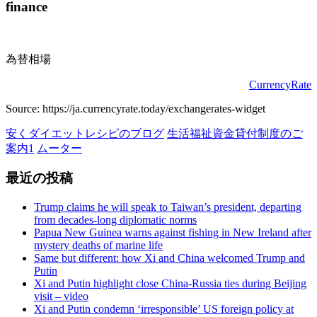
稿
finance
の
ペ
為替相場
ー
CurrencyRate
ジ
Source: https://ja.currencyrate.today/exchangerates-widget
送
安くダイエットレシピのブログ
生活福祉資金貸付制度のご
り
案内1
ムーター
最近の投稿
Trump claims he will speak to Taiwan’s president, departing
from decades-long diplomatic norms
Papua New Guinea warns against fishing in New Ireland after
mystery deaths of marine life
Same but different: how Xi and China welcomed Trump and
Putin
Xi and Putin highlight close China-Russia ties during Beijing
visit – video
Xi and Putin condemn ‘irresponsible’ US foreign policy at