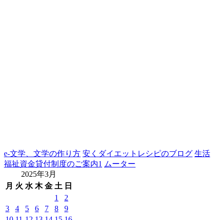
e-文学、文学の作り方
安くダイエットレシピのブログ
生活
福祉資金貸付制度のご案内1
ムーター
2025年3月
月
火
水
木
金
土
日
1
2
3
4
5
6
7
8
9
10
11
12
13
14
15
16