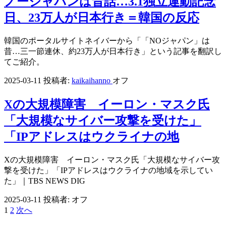
ノージャパンは昔話…3.1独立運動記念
日、23万人が日本行き＝韓国の反応
韓国のポータルサイトネイバーから「「NOジャパン」は
昔…三一節連休、約23万人が日本行き」という記事を翻訳し
てご紹介。
2025-03-11
投稿者:
kaikaihanno
オフ
Xの大規模障害 イーロン・マスク氏
「大規模なサイバー攻撃を受けた」
「IPアドレスはウクライナの地
Xの大規模障害 イーロン・マスク氏「大規模なサイバー攻
撃を受けた」「IPアドレスはウクライナの地域を示してい
た」｜TBS NEWS DIG
2025-03-11
投稿者:
オフ
1
2
次へ
投