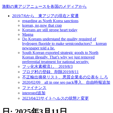
コ
激動の東アジアニュースを各国のメディアから
ン
2019/7/6から 東アジアの現在と変遷
テ
regarding as North Korea sanctions
ン
korean, no,now that crap
ツ
Koreans are still strong heart today
に
Magna
ス
Do Koreans understand the quality required of
キ
hydrogen fluoride to make semiconductors? korean
newspaper told a lie.
ッ
South Korean exported strategic goods to North
プ
Korean illegally. That’s why we just removed
preferential treatment for national security.
フッ化水素横流し 2019/8/3
ブログ村の登録、削除2019/8/11
不正輸出摘発リスト、悪質企業名の公表を しろ
2020/02/09 all in one seo pack導入、自由時報追加
ファイナンス
interested追加
2023/04/23サイトヘルスの状態と変更
日:
2025年3月11日