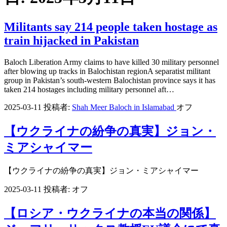
Militants say 214 people taken hostage as
train hijacked in Pakistan
Baloch Liberation Army claims to have killed 30 military personnel
after blowing up tracks in Balochistan regionA separatist militant
group in Pakistan’s south-western Balochistan province says it has
taken 214 hostages including military personnel aft…
2025-03-11
投稿者:
Shah Meer Baloch in Islamabad
オフ
【ウクライナの紛争の真実】ジョン・
ミアシャイマー
【ウクライナの紛争の真実】ジョン・ミアシャイマー
2025-03-11
投稿者:
オフ
【ロシア・ウクライナの本当の関係】