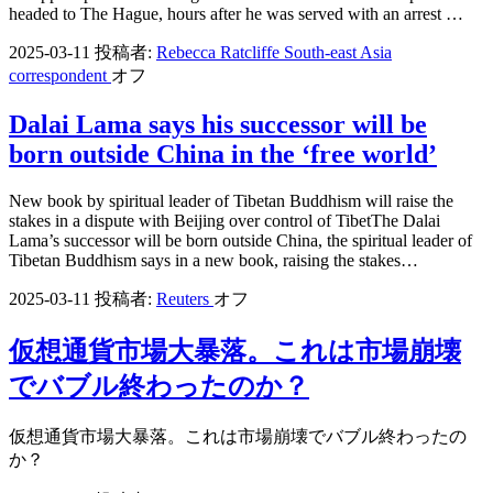
headed to The Hague, hours after he was served with an arrest …
2025-03-11
投稿者:
Rebecca Ratcliffe South-east Asia
correspondent
オフ
Dalai Lama says his successor will be
born outside China in the ‘free world’
New book by spiritual leader of Tibetan Buddhism will raise the
stakes in a dispute with Beijing over control of TibetThe Dalai
Lama’s successor will be born outside China, the spiritual leader of
Tibetan Buddhism says in a new book, raising the stakes…
2025-03-11
投稿者:
Reuters
オフ
仮想通貨市場大暴落。これは市場崩壊
でバブル終わったのか？
仮想通貨市場大暴落。これは市場崩壊でバブル終わったの
か？