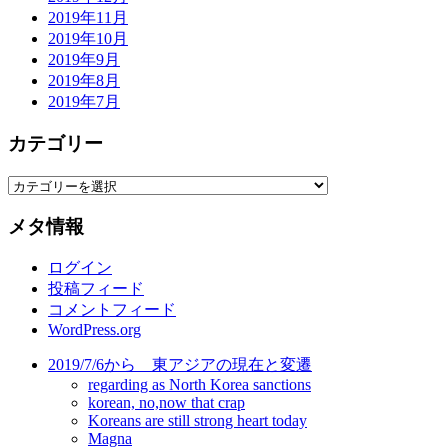
2019年11月
2019年10月
2019年9月
2019年8月
2019年7月
カテゴリー
カ
テ
メタ情報
ゴ
リ
ログイン
ー
投稿フィード
コメントフィード
WordPress.org
2019/7/6から 東アジアの現在と変遷
regarding as North Korea sanctions
korean, no,now that crap
Koreans are still strong heart today
Magna