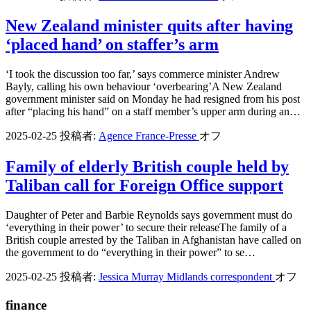
New Zealand minister quits after having
‘placed hand’ on staffer’s arm
‘I took the discussion too far,’ says commerce minister Andrew
Bayly, calling his own behaviour ‘overbearing’A New Zealand
government minister said on Monday he had resigned from his post
after “placing his hand” on a staff member’s upper arm during an…
2025-02-25
投稿者:
Agence France-Presse
オフ
Family of elderly British couple held by
Taliban call for Foreign Office support
Daughter of Peter and Barbie Reynolds says government must do
‘everything in their power’ to secure their releaseThe family of a
British couple arrested by the Taliban in Afghanistan have called on
the government to do “everything in their power” to se…
2025-02-25
投稿者:
Jessica Murray Midlands correspondent
オフ
finance