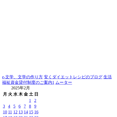
e-文学、文学の作り方
安くダイエットレシピのブログ
生活
福祉資金貸付制度のご案内1
ムーター
2025年2月
月
火
水
木
金
土
日
1
2
3
4
5
6
7
8
9
10
11
12
13
14
15
16