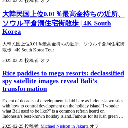
2025-02-25
投稿者:
オフ
大韓民国上位0.01％最高金持ちの近所、
ソウル平倉洞住宅街散歩 | 4K South
Korea
大韓民国上位0.01％最高金持ちの近所、ソウル平倉洞住宅街
散歩 | 4K South Korea Tour
2025-02-25
投稿者:
オフ
Rice paddies to mega resorts: declassified
spy satellite images reveal Bali’s
transformation
Extent of decades of development is laid bare as Indonesia wrestles
with how to control development on the holiday island“I wonder
what Bali used to be like?” is a common refrain heard on
Indonesia’s best-known holiday island.Famous for its lush green …
2025-02-25
投稿者:
Michael Nielson in Jakarta
オフ