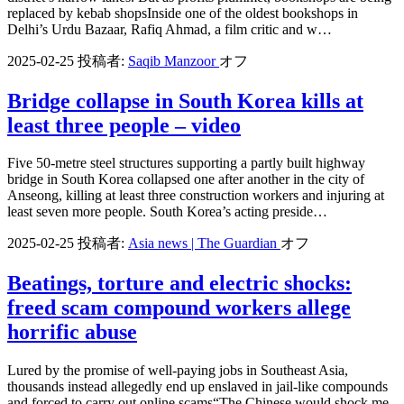
replaced by kebab shopsInside one of the oldest bookshops in
Delhi’s Urdu Bazaar, Rafiq Ahmad, a film critic and w…
2025-02-25
投稿者:
Saqib Manzoor
オフ
Bridge collapse in South Korea kills at
least three people – video
Five 50-metre steel structures supporting a partly built highway
bridge in South Korea collapsed one after another in the city of
Anseong, killing at least three construction workers and injuring at
least seven more people. South Korea’s acting preside…
2025-02-25
投稿者:
Asia news | The Guardian
オフ
Beatings, torture and electric shocks:
freed scam compound workers allege
horrific abuse
Lured by the promise of well-paying jobs in Southeast Asia,
thousands instead allegedly end up enslaved in jail-like compounds
and forced to carry out online scams“The Chinese would shock me