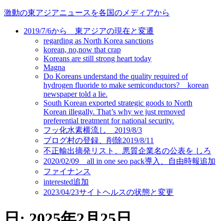
コ
激動の東アジアニュースを各国のメディアから
ン
2019/7/6から 東アジアの現在と変遷
テ
regarding as North Korea sanctions
ン
korean, no,now that crap
ツ
Koreans are still strong heart today
に
Magna
ス
Do Koreans understand the quality required of
キ
hydrogen fluoride to make semiconductors? korean
newspaper told a lie.
ッ
South Korean exported strategic goods to North
プ
Korean illegally. That’s why we just removed
preferential treatment for national security.
フッ化水素横流し 2019/8/3
ブログ村の登録、削除2019/8/11
不正輸出摘発リスト、悪質企業名の公表を しろ
2020/02/09 all in one seo pack導入、自由時報追加
ファイナンス
interested追加
2023/04/23サイトヘルスの状態と変更
日:
2025年2月25日