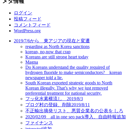
メタ情報
ゴ
リ
ログイン
ー
投稿フィード
コメントフィード
WordPress.org
2019/7/6から 東アジアの現在と変遷
regarding as North Korea sanctions
korean, no,now that crap
Koreans are still strong heart today
Magna
Do Koreans understand the quality required of
hydrogen fluoride to make semiconductors? korean
newspaper told a lie.
South Korean exported strategic goods to North
Korean illegally. That’s why we just removed
preferential treatment for national security.
フッ化水素横流し 2019/8/3
ブログ村の登録、削除2019/8/11
不正輸出摘発リスト、悪質企業名の公表を しろ
2020/02/09 all in one seo pack導入、自由時報追加
ファイナンス
interested追加