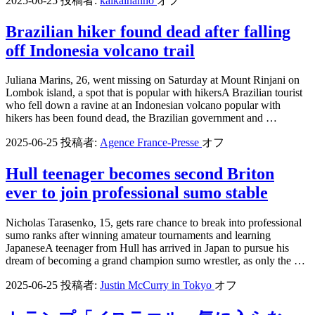
2025-06-25
投稿者:
kaikaihanno
オフ
Brazilian hiker found dead after falling
off Indonesia volcano trail
Juliana Marins, 26, went missing on Saturday at Mount Rinjani on
Lombok island, a spot that is popular with hikersA Brazilian tourist
who fell down a ravine at an Indonesian volcano popular with
hikers has been found dead, the Brazilian government and …
2025-06-25
投稿者:
Agence France-Presse
オフ
Hull teenager becomes second Briton
ever to join professional sumo stable
Nicholas Tarasenko, 15, gets rare chance to break into professional
sumo ranks after winning amateur tournaments and learning
JapaneseA teenager from Hull has arrived in Japan to pursue his
dream of becoming a grand champion sumo wrestler, as only the …
2025-06-25
投稿者:
Justin McCurry in Tokyo
オフ