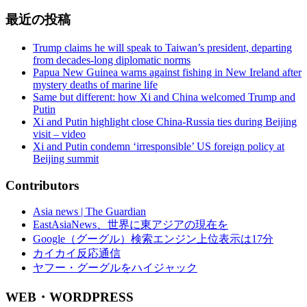
最近の投稿
Trump claims he will speak to Taiwan’s president, departing
from decades-long diplomatic norms
Papua New Guinea warns against fishing in New Ireland after
mystery deaths of marine life
Same but different: how Xi and China welcomed Trump and
Putin
Xi and Putin highlight close China-Russia ties during Beijing
visit – video
Xi and Putin condemn ‘irresponsible’ US foreign policy at
Beijing summit
Contributors
Asia news | The Guardian
EastAsiaNews、世界に東アジアの現在を
Google（グーグル）検索エンジン上位表示は17分
カイカイ反応通信
ヤフー・グーグルをハイジャック
WEB・WORDPRESS