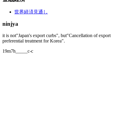
世界経済見通し
ninjya
it is not"Japan's export curbs", but"Cancellation of export
preferential treatment for Korea".
19m7h_____c-c