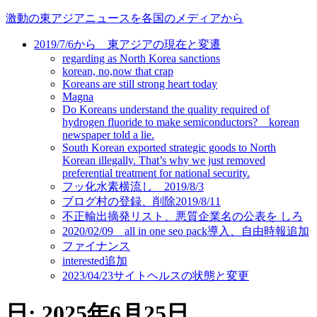
コ
激動の東アジアニュースを各国のメディアから
ン
2019/7/6から 東アジアの現在と変遷
テ
regarding as North Korea sanctions
ン
korean, no,now that crap
ツ
Koreans are still strong heart today
に
Magna
ス
Do Koreans understand the quality required of
キ
hydrogen fluoride to make semiconductors? korean
newspaper told a lie.
ッ
South Korean exported strategic goods to North
プ
Korean illegally. That’s why we just removed
preferential treatment for national security.
フッ化水素横流し 2019/8/3
ブログ村の登録、削除2019/8/11
不正輸出摘発リスト、悪質企業名の公表を しろ
2020/02/09 all in one seo pack導入、自由時報追加
ファイナンス
interested追加
2023/04/23サイトヘルスの状態と変更
日:
2025年6月25日