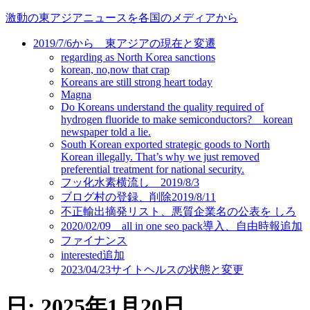
コ
激動の東アジアニュースを各国のメディアから
ン
2019/7/6から 東アジアの現在と変遷
テ
regarding as North Korea sanctions
ン
korean, no,now that crap
ツ
Koreans are still strong heart today
に
Magna
ス
Do Koreans understand the quality required of
キ
hydrogen fluoride to make semiconductors? korean
newspaper told a lie.
ッ
South Korean exported strategic goods to North
プ
Korean illegally. That’s why we just removed
preferential treatment for national security.
フッ化水素横流し 2019/8/3
ブログ村の登録、削除2019/8/11
不正輸出摘発リスト、悪質企業名の公表を しろ
2020/02/09 all in one seo pack導入、自由時報追加
ファイナンス
interested追加
2023/04/23サイトヘルスの状態と変更
日:
2025年1月20日