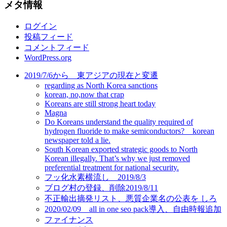
メタ情報
ゴ
リ
ログイン
ー
投稿フィード
コメントフィード
WordPress.org
2019/7/6から 東アジアの現在と変遷
regarding as North Korea sanctions
korean, no,now that crap
Koreans are still strong heart today
Magna
Do Koreans understand the quality required of
hydrogen fluoride to make semiconductors? korean
newspaper told a lie.
South Korean exported strategic goods to North
Korean illegally. That’s why we just removed
preferential treatment for national security.
フッ化水素横流し 2019/8/3
ブログ村の登録、削除2019/8/11
不正輸出摘発リスト、悪質企業名の公表を しろ
2020/02/09 all in one seo pack導入、自由時報追加
ファイナンス