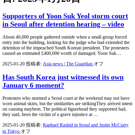
Supporters of Yoon Suk Yeol storm court
in Seoul after detention hearing – video
About 40,000 people gathered outside when a small group forced
entry into the building, looking for the judge who had extended the
detention of the impeached South Korean president. The protesters
caused an estimated £400,000 worth of damaged. Yoon Suk…
2025-01-20
投稿者:
Asia news | The Guardian
オフ
Has South Korea just witnessed its own
January 6 moment?
Protesters who stormed a Seoul court at the weekend may not have
worn animal skins, but the similarities are strikingThey arrived intent
on causing mayhem. The political figurehead they supported had,
they said, been the victim of a grave injustice at …
2025-01-20
投稿者:
Raphael Rashid in Seoul and Justin McCurry
in Tokyo
オフ