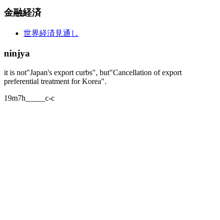
金融経済
世界経済見通し
ninjya
it is not"Japan's export curbs", but"Cancellation of export
preferential treatment for Korea".
19m7h_____c-c