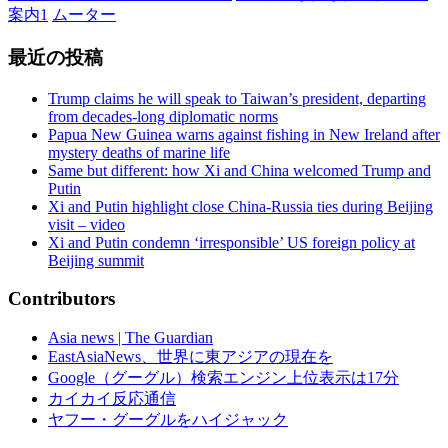
案内1
ムーター
最近の投稿
Trump claims he will speak to Taiwan’s president, departing
from decades-long diplomatic norms
Papua New Guinea warns against fishing in New Ireland after
mystery deaths of marine life
Same but different: how Xi and China welcomed Trump and
Putin
Xi and Putin highlight close China-Russia ties during Beijing
visit – video
Xi and Putin condemn ‘irresponsible’ US foreign policy at
Beijing summit
Contributors
Asia news | The Guardian
EastAsiaNews、世界に東アジアの現在を
Google（グーグル）検索エンジン上位表示は17分
カイカイ反応通信
ヤフー・グーグルをハイジャック